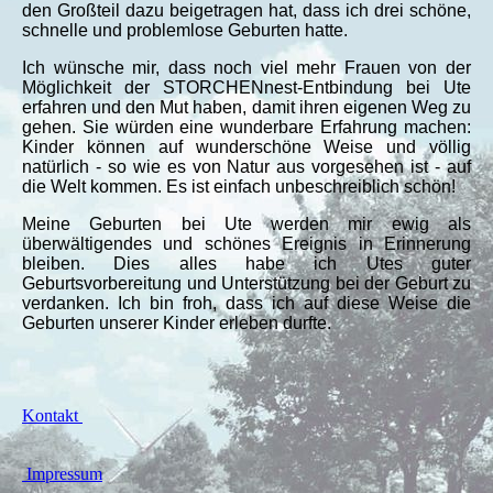
den Großteil dazu beigetragen hat, dass ich drei schöne,
schnelle und problemlose Geburten hatte.
Ich wünsche mir, dass noch viel mehr Frauen von der
Möglichkeit der STORCHENnest-Entbindung bei Ute
erfahren und den Mut haben, damit ihren eigenen Weg zu
gehen. Sie würden eine wunderbare Erfahrung machen:
Kinder können auf wunderschöne Weise und völlig
natürlich - so wie es von Natur aus vorgesehen ist - auf
die Welt kommen. Es ist einfach unbeschreiblich schön!
Meine Geburten bei Ute werden mir ewig als
überwältigendes und schönes Ereignis in Erinnerung
bleiben. Dies alles habe ich Utes guter
Geburtsvorbereitung und Unterstützung bei der Geburt zu
verdanken. Ich bin froh, dass ich auf diese Weise die
Geburten unserer Kinder erleben durfte.
Kontakt
Impressum