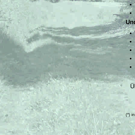
Un
Ü
(*) 