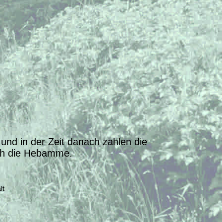
nd in der Zeit danach zahlen die
ch die Hebamme.
lt