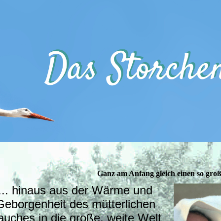
Ganz am Anfang gleich einen so große
... hinaus aus der Wärme und
Geborgenheit des mütterlichen
auches in die große, weite Welt