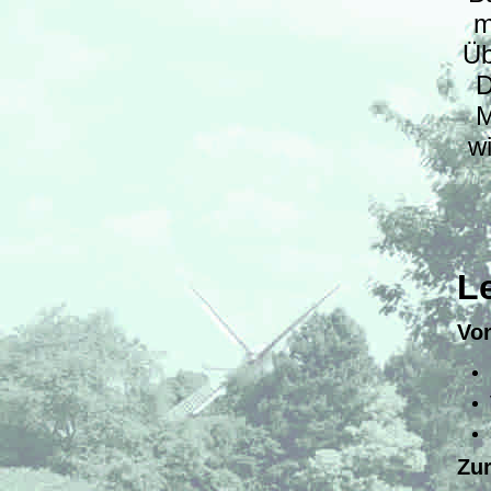
Erfahrungsbericht Andrea
m
Üb
Erfahrungsbericht Renate
D
Erfahrungsbericht Michaela
M
w
L
Von
Zu